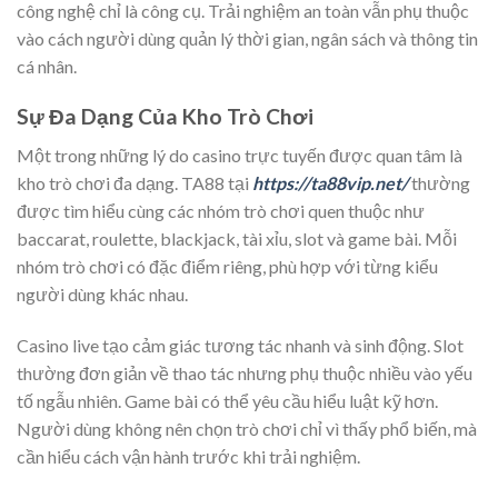
công nghệ chỉ là công cụ. Trải nghiệm an toàn vẫn phụ thuộc
vào cách người dùng quản lý thời gian, ngân sách và thông tin
cá nhân.
Sự Đa Dạng Của Kho Trò Chơi
Một trong những lý do casino trực tuyến được quan tâm là
kho trò chơi đa dạng. TA88 tại
https://ta88vip.net/
thường
được tìm hiểu cùng các nhóm trò chơi quen thuộc như
baccarat, roulette, blackjack, tài xỉu, slot và game bài. Mỗi
nhóm trò chơi có đặc điểm riêng, phù hợp với từng kiểu
người dùng khác nhau.
Casino live tạo cảm giác tương tác nhanh và sinh động. Slot
thường đơn giản về thao tác nhưng phụ thuộc nhiều vào yếu
tố ngẫu nhiên. Game bài có thể yêu cầu hiểu luật kỹ hơn.
Người dùng không nên chọn trò chơi chỉ vì thấy phổ biến, mà
cần hiểu cách vận hành trước khi trải nghiệm.