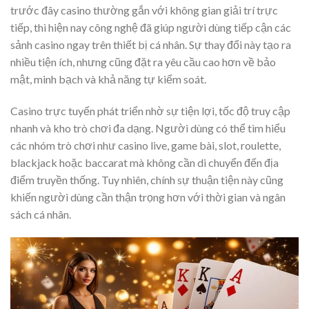
trước đây casino thường gắn với không gian giải trí trực
tiếp, thì hiện nay công nghệ đã giúp người dùng tiếp cận các
sảnh casino ngay trên thiết bị cá nhân. Sự thay đổi này tạo ra
nhiều tiện ích, nhưng cũng đặt ra yêu cầu cao hơn về bảo
mật, minh bạch và khả năng tự kiểm soát.
Casino trực tuyến phát triển nhờ sự tiện lợi, tốc độ truy cập
nhanh và kho trò chơi đa dạng. Người dùng có thể tìm hiểu
các nhóm trò chơi như casino live, game bài, slot, roulette,
blackjack hoặc baccarat mà không cần di chuyển đến địa
điểm truyền thống. Tuy nhiên, chính sự thuận tiện này cũng
khiến người dùng cần thận trọng hơn với thời gian và ngân
sách cá nhân.