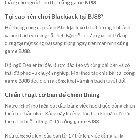
thắng cho người chơi tại
cổng game BJ88
.
Tại sao nên chơi Blackjack tại BJ88?
Hệ thống cung cấp sảnh Blackjack với chất lượng hình ảnh
và âm thanh vô cùng sắc nét. Bạn sẽ có cảm giác như đang
đứng tại một sòng bài sang trọng ngay trên màn hình
cổng
game BJ88
.
Đội ngũ Dealer tại đây được đào tạo vô cùng bài bản và có
thái độ phục vụ chuyên nghiệp. Mọi thao tác chia bài tại
cổng
game BJ88
đều diễn ra công khai và minh bạch tuyệt đối.
Chiến thuật cơ bản để chiến thắng
Người chơi mới nên bắt đầu bằng việc học thuộc bảng chiến
thuật cơ bản nhất. Bảng này hướng dẫn bạn khi nào nên rút
thêm bài hoặc dừng lại tại
cổng game BJ88
.
Nếu tổng số điểm của bạn từ 17 trở lên, việc dừng lại là