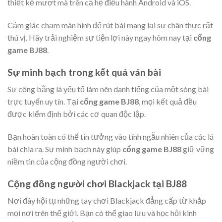
thiết kế mượt mà trên cả hệ điều hành Android và iOS.
Cảm giác chạm màn hình để rút bài mang lại sự chân thực rất
thú vị. Hãy trải nghiệm sự tiện lợi này ngay hôm nay tại
cổng
game BJ88
.
Sự minh bạch trong kết quả ván bài
Sự công bằng là yếu tố làm nên danh tiếng của một sòng bài
trực tuyến uy tín. Tại
cổng game BJ88
, mọi kết quả đều
được kiểm định bởi các cơ quan độc lập.
Bạn hoàn toàn có thể tin tưởng vào tính ngẫu nhiên của các lá
bài chia ra. Sự minh bạch này giúp
cổng game BJ88
giữ vững
niềm tin của cộng đồng người chơi.
Cộng đồng người chơi Blackjack tại BJ88
Nơi đây hội tụ những tay chơi Blackjack đẳng cấp từ khắp
mọi nơi trên thế giới. Bạn có thể giao lưu và học hỏi kinh