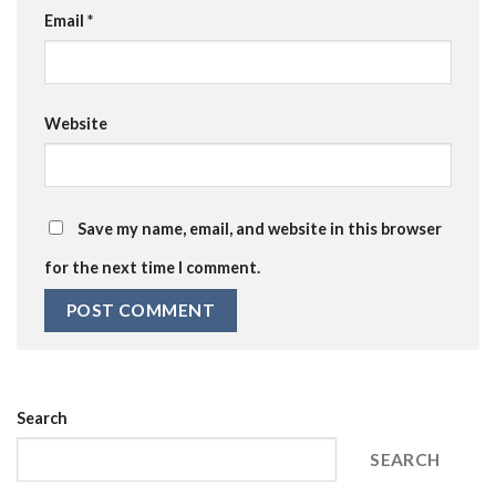
Email
*
Website
Save my name, email, and website in this browser
for the next time I comment.
Search
SEARCH