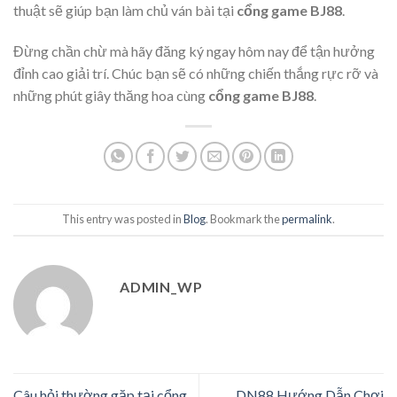
thuật sẽ giúp bạn làm chủ ván bài tại
cổng game BJ88
.
Đừng chần chừ mà hãy đăng ký ngay hôm nay để tận hưởng
đỉnh cao giải trí. Chúc bạn sẽ có những chiến thắng rực rỡ và
những phút giây thăng hoa cùng
cổng game BJ88
.
This entry was posted in
Blog
. Bookmark the
permalink
.
ADMIN_WP
Câu hỏi thường gặp tại cổng
DN88 Hướng Dẫn Chơi