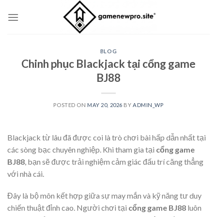
Skip
to
content
BLOG
Chinh phục Blackjack tại cổng game
BJ88
POSTED ON
MAY 20, 2026
BY
ADMIN_WP
Blackjack từ lâu đã được coi là trò chơi bài hấp dẫn nhất tại
các sòng bạc chuyên nghiệp. Khi tham gia tại
cổng game
BJ88
, bạn sẽ được trải nghiệm cảm giác đấu trí căng thẳng
với nhà cái.
Đây là bộ môn kết hợp giữa sự may mắn và kỹ năng tư duy
chiến thuật đỉnh cao. Người chơi tại
cổng game BJ88
luôn