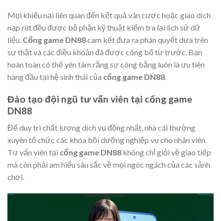
Mọi khiếu nại liên quan đến kết quả ván cược hoặc giao dịch
nạp rút đều được bộ phận kỹ thuật kiểm tra lại lịch sử dữ
liệu.
Cổng game DN88
cam kết đưa ra phán quyết dựa trên
sự thật và các điều khoản đã được công bố từ trước. Bạn
hoàn toàn có thể yên tâm rằng sự công bằng luôn là ưu tiên
hàng đầu tại hệ sinh thái của
cổng game DN88
.
Đào tạo đội ngũ tư vấn viên tại cổng game
DN88
Để duy trì chất lượng dịch vụ đồng nhất, nhà cái thường
xuyên tổ chức các khóa bồi dưỡng nghiệp vụ cho nhân viên.
Tư vấn viên tại
cổng game DN88
không chỉ giỏi về giao tiếp
mà còn phải am hiểu sâu sắc về mọi ngóc ngách của các sảnh
chơi.