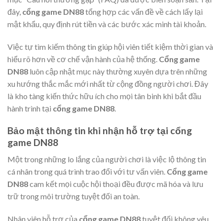
đây,
cổng game DN88
tổng hợp các vấn đề về cách lấy lại
mật khẩu, quy định rút tiền và các bước xác minh tài khoản.
Việc tự tìm kiếm thông tin giúp hội viên tiết kiệm thời gian và
hiểu rõ hơn về cơ chế vận hành của hệ thống.
Cổng game
DN88
luôn cập nhật mục này thường xuyên dựa trên những
xu hướng thắc mắc mới nhất từ cộng đồng người chơi. Đây
là kho tàng kiến thức hữu ích cho mọi tân binh khi bắt đầu
hành trình tại
cổng game DN88
.
Bảo mật thông tin khi nhận hỗ trợ tại cổng
game DN88
Một trong những lo lắng của người chơi là việc lộ thông tin
cá nhân trong quá trình trao đổi với tư vấn viên.
Cổng game
DN88
cam kết mọi cuộc hội thoại đều được mã hóa và lưu
trữ trong môi trường tuyệt đối an toàn.
Nhân viên hỗ trợ của
cổng game DN88
tuyệt đối không yêu