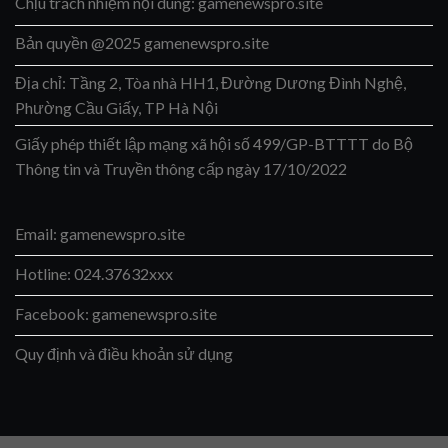
Chịu trách nhiệm nội dung: gamenewspro.site
Bản quyền @2025 gamenewspro.site
Địa chỉ: Tầng 2, Tòa nhà HH1, Đường Dương Đình Nghệ,
Phường Cầu Giấy, TP Hà Nội
Giấy phép thiết lập mạng xã hội số 499/GP-BTTTT do Bộ
Thông tin và Truyền thông cấp ngày 17/10/2022
Email: gamenewspro.site
Hotline: 024.37632xxx
Facebook: gamenewspro.site
Quy định và điều khoản sử dụng