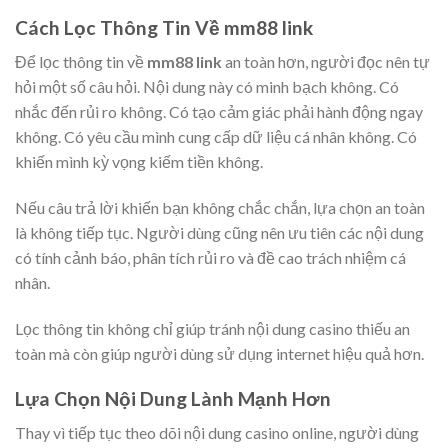
Cách Lọc Thông Tin Về mm88 link
Để lọc thông tin về
mm88 link
an toàn hơn, người đọc nên tự
hỏi một số câu hỏi. Nội dung này có minh bạch không. Có
nhắc đến rủi ro không. Có tạo cảm giác phải hành động ngay
không. Có yêu cầu mình cung cấp dữ liệu cá nhân không. Có
khiến mình kỳ vọng kiếm tiền không.
Nếu câu trả lời khiến bạn không chắc chắn, lựa chọn an toàn
là không tiếp tục. Người dùng cũng nên ưu tiên các nội dung
có tính cảnh báo, phân tích rủi ro và đề cao trách nhiệm cá
nhân.
Lọc thông tin không chỉ giúp tránh nội dung casino thiếu an
toàn mà còn giúp người dùng sử dụng internet hiệu quả hơn.
Lựa Chọn Nội Dung Lành Mạnh Hơn
Thay vì tiếp tục theo dõi nội dung casino online, người dùng