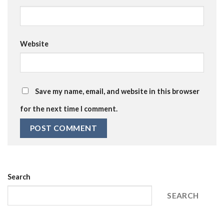
Website
Save my name, email, and website in this browser
for the next time I comment.
Search
SEARCH