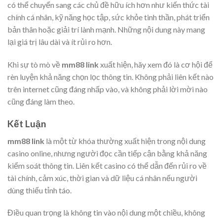
có thể chuyển sang các chủ đề hữu ích hơn như kiến thức tài
chính cá nhân, kỹ năng học tập, sức khỏe tinh thần, phát triển
bản thân hoặc giải trí lành mạnh. Những nội dung này mang
lại giá trị lâu dài và ít rủi ro hơn.
Khi sự tò mò về
mm88 link
xuất hiện, hãy xem đó là cơ hội để
rèn luyện khả năng chọn lọc thông tin. Không phải liên kết nào
trên internet cũng đáng nhấp vào, và không phải lời mời nào
cũng đáng làm theo.
Kết Luận
mm88 link
là một từ khóa thường xuất hiện trong nội dung
casino online, nhưng người đọc cần tiếp cận bằng khả năng
kiểm soát thông tin. Liên kết casino có thể dẫn đến rủi ro về
tài chính, cảm xúc, thời gian và dữ liệu cá nhân nếu người
dùng thiếu tỉnh táo.
Điều quan trọng là không tin vào nội dung một chiều, không