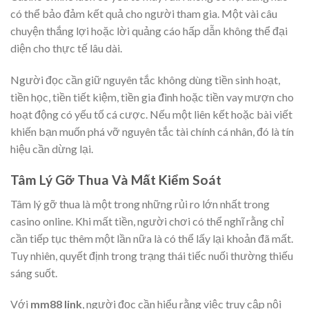
có thể bảo đảm kết quả cho người tham gia. Một vài câu
chuyện thắng lợi hoặc lời quảng cáo hấp dẫn không thể đại
diện cho thực tế lâu dài.
Người đọc cần giữ nguyên tắc không dùng tiền sinh hoạt,
tiền học, tiền tiết kiệm, tiền gia đình hoặc tiền vay mượn cho
hoạt động có yếu tố cá cược. Nếu một liên kết hoặc bài viết
khiến bạn muốn phá vỡ nguyên tắc tài chính cá nhân, đó là tín
hiệu cần dừng lại.
Tâm Lý Gỡ Thua Và Mất Kiểm Soát
Tâm lý gỡ thua là một trong những rủi ro lớn nhất trong
casino online. Khi mất tiền, người chơi có thể nghĩ rằng chỉ
cần tiếp tục thêm một lần nữa là có thể lấy lại khoản đã mất.
Tuy nhiên, quyết định trong trạng thái tiếc nuối thường thiếu
sáng suốt.
Với
mm88 link
, người đọc cần hiểu rằng việc truy cập nội