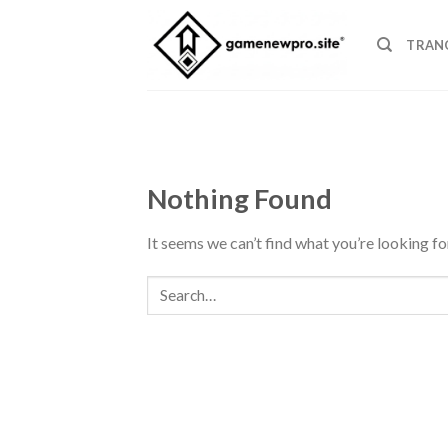
Skip
to
TRAN
content
Nothing Found
It seems we can’t find what you’re looking fo